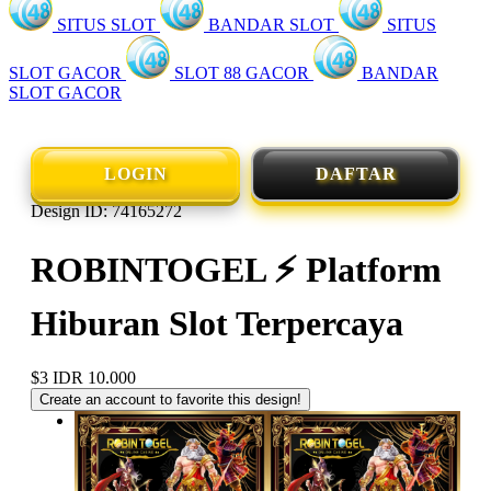
SITUS SLOT
BANDAR SLOT
SITUS
SLOT GACOR
SLOT 88 GACOR
BANDAR
SLOT GACOR
LOGIN
DAFTAR
Design ID: 74165272
ROBINTOGEL ⚡ Platform
Hiburan Slot Terpercaya
$3
IDR 10.000
Create an account to favorite this design!