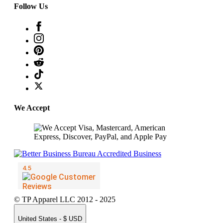
Follow Us
We Accept
© TP Apparel LLC 2012 - 2025
United States - $ USD