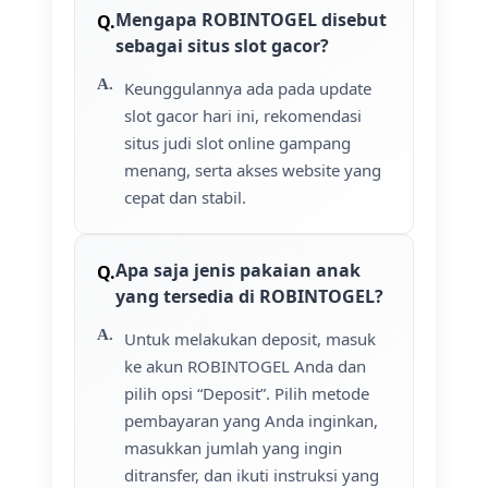
Mengapa ROBINTOGEL disebut
sebagai situs slot gacor?
Keunggulannya ada pada update
slot gacor hari ini, rekomendasi
situs judi slot online gampang
menang, serta akses website yang
cepat dan stabil.
Apa saja jenis pakaian anak
yang tersedia di ROBINTOGEL?
Untuk melakukan deposit, masuk
ke akun ROBINTOGEL Anda dan
pilih opsi “Deposit”. Pilih metode
pembayaran yang Anda inginkan,
masukkan jumlah yang ingin
ditransfer, dan ikuti instruksi yang