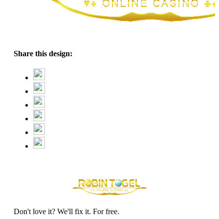
Share this design:
Don't love it? We'll fix it. For free.