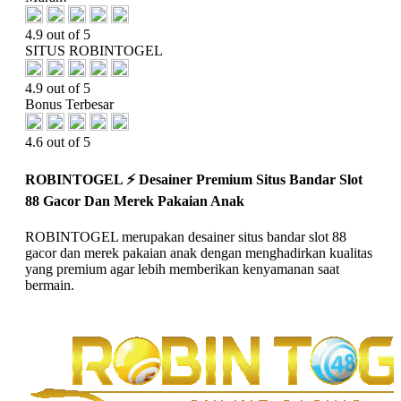
4.9 out of 5
SITUS ROBINTOGEL
4.9 out of 5
Bonus Terbesar
4.6 out of 5
ROBINTOGEL ⚡ Desainer Premium Situs Bandar Slot
88 Gacor Dan Merek Pakaian Anak
ROBINTOGEL merupakan desainer situs bandar slot 88
gacor dan merek pakaian anak dengan menghadirkan kualitas
yang premium agar lebih memberikan kenyamanan saat
bermain.