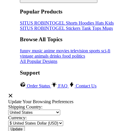
Popular Products
SITUS ROBINTOGEL
Shorts
Hoodies
Hats
Kids
SITUS ROBINTOGEL
Stickers
Tank Tops
Mugs
Browse All Topics
funny
music
anime
movies
television
sports
sci-fi
vintage
animals
drinks
food
politics
All Popular Designs
Support
Order Status
FAQ
Contact Us
Update Your Browsing Preferences
Shipping Country:
Currency: