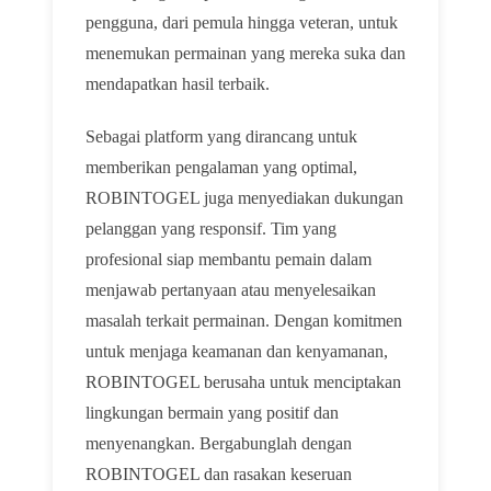
pengguna, dari pemula hingga veteran, untuk
menemukan permainan yang mereka suka dan
mendapatkan hasil terbaik.
Sebagai platform yang dirancang untuk
memberikan pengalaman yang optimal,
ROBINTOGEL juga menyediakan dukungan
pelanggan yang responsif. Tim yang
profesional siap membantu pemain dalam
menjawab pertanyaan atau menyelesaikan
masalah terkait permainan. Dengan komitmen
untuk menjaga keamanan dan kenyamanan,
ROBINTOGEL berusaha untuk menciptakan
lingkungan bermain yang positif dan
menyenangkan. Bergabunglah dengan
ROBINTOGEL dan rasakan keseruan