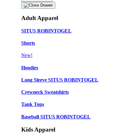
Adult Apparel
SITUS ROBINTOGEL
Shorts
New!
Hoodies
Long Sleeve SITUS ROBINTOGEL
Crewneck Sweatshirts
Tank Tops
Baseball SITUS ROBINTOGEL
Kids Apparel