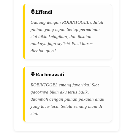
Effendi
Gabung dengan ROBINTOGEL adalah
pilihan yang tepat. Setiap permainan
slot bikin ketagihan, dan fashion
anaknya juga stylish! Pasti harus
dicoba, guys!
Rachmawati
ROBINTOGEL emang favoritku! Slot
gacornya bikin aku terus balik,
ditambah dengan pilihan pakaian anak
yang lucu-lucu. Selalu senang main di
sini!