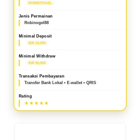
ROBINTOGEL
Jenis Permainan
Robinogel88
Minimal Deposit
IDR 10,000
Minimal Withdraw
IDR 50,000
Transaksi Pembayaran
Transfer Bank Lokal • E-wallet • QRIS
Rating