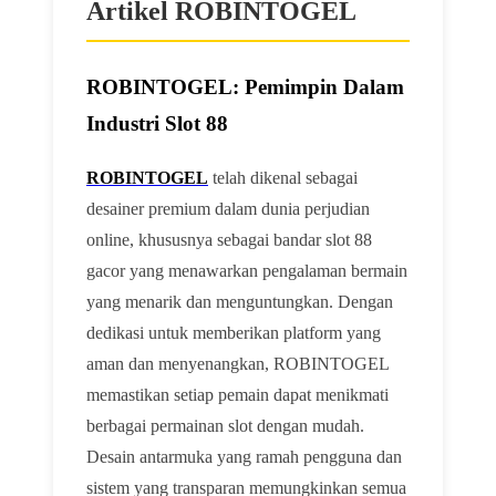
Artikel ROBINTOGEL
ROBINTOGEL: Pemimpin Dalam
Industri Slot 88
ROBINTOGEL
telah dikenal sebagai
desainer premium dalam dunia perjudian
online, khususnya sebagai bandar slot 88
gacor yang menawarkan pengalaman bermain
yang menarik dan menguntungkan. Dengan
dedikasi untuk memberikan platform yang
aman dan menyenangkan, ROBINTOGEL
memastikan setiap pemain dapat menikmati
berbagai permainan slot dengan mudah.
Desain antarmuka yang ramah pengguna dan
sistem yang transparan memungkinkan semua