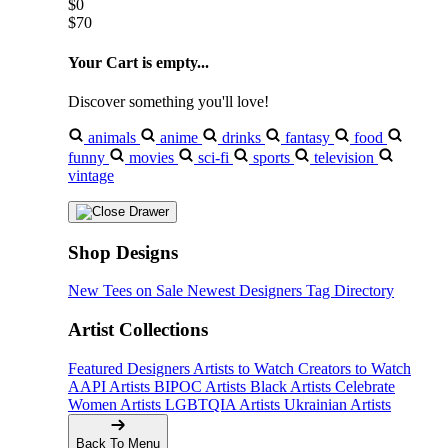
$0
$70
Your Cart is empty...
Discover something you'll love!
animals
anime
drinks
fantasy
food
funny
movies
sci-fi
sports
television
vintage
Shop Designs
New Tees on Sale
Newest Designers
Tag Directory
Artist Collections
Featured Designers
Artists to Watch
Creators to Watch
AAPI Artists
BIPOC Artists
Black Artists
Celebrate
Women Artists
LGBTQIA Artists
Ukrainian Artists
Back To Menu