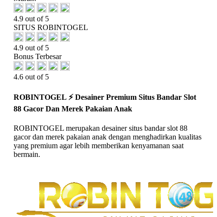
4.9 out of 5
SITUS ROBINTOGEL
4.9 out of 5
Bonus Terbesar
4.6 out of 5
ROBINTOGEL ⚡ Desainer Premium Situs Bandar Slot
88 Gacor Dan Merek Pakaian Anak
ROBINTOGEL merupakan desainer situs bandar slot 88
gacor dan merek pakaian anak dengan menghadirkan kualitas
yang premium agar lebih memberikan kenyamanan saat
bermain.