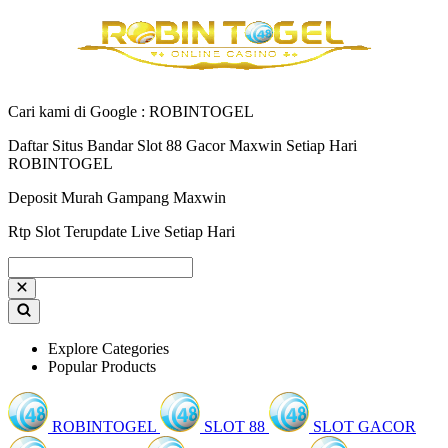
Cari kami di Google : ROBINTOGEL
Daftar Situs Bandar Slot 88 Gacor Maxwin Setiap Hari
ROBINTOGEL
Deposit Murah Gampang Maxwin
Rtp Slot Terupdate Live Setiap Hari
Explore Categories
Popular Products
ROBINTOGEL
SLOT 88
SLOT GACOR