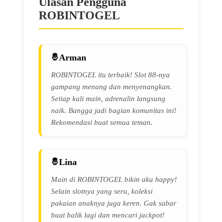
Ulasan Pengguna
ROBINTOGEL
Arman
ROBINTOGEL itu terbaik! Slot 88-nya
gampang menang dan menyenangkan.
Setiap kali main, adrenalin langsung
naik. Bangga jadi bagian komunitas ini!
Rekomendasi buat semua teman.
Lina
Main di ROBINTOGEL bikin aku happy!
Selain slotnya yang seru, koleksi
pakaian anaknya juga keren. Gak sabar
buat balik lagi dan mencari jackpot!