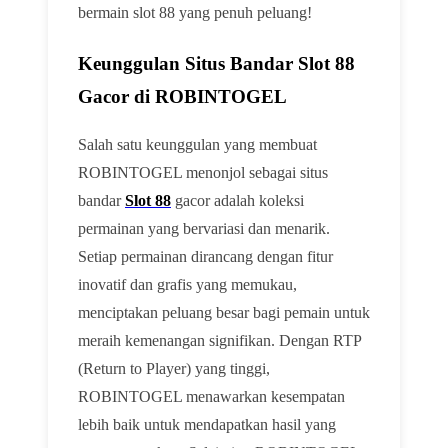
bermain slot 88 yang penuh peluang!
Keunggulan Situs Bandar Slot 88
Gacor di ROBINTOGEL
Salah satu keunggulan yang membuat
ROBINTOGEL menonjol sebagai situs
bandar
Slot 88
gacor adalah koleksi
permainan yang bervariasi dan menarik.
Setiap permainan dirancang dengan fitur
inovatif dan grafis yang memukau,
menciptakan peluang besar bagi pemain untuk
meraih kemenangan signifikan. Dengan RTP
(Return to Player) yang tinggi,
ROBINTOGEL menawarkan kesempatan
lebih baik untuk mendapatkan hasil yang