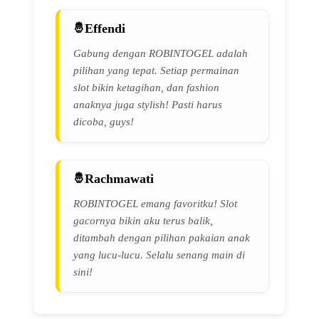
Effendi
Gabung dengan ROBINTOGEL adalah
pilihan yang tepat. Setiap permainan
slot bikin ketagihan, dan fashion
anaknya juga stylish! Pasti harus
dicoba, guys!
Rachmawati
ROBINTOGEL emang favoritku! Slot
gacornya bikin aku terus balik,
ditambah dengan pilihan pakaian anak
yang lucu-lucu. Selalu senang main di
sini!