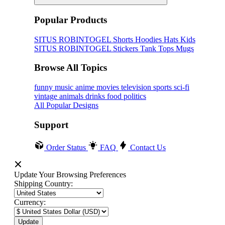
Popular Products
SITUS ROBINTOGEL
Shorts
Hoodies
Hats
Kids
SITUS ROBINTOGEL
Stickers
Tank Tops
Mugs
Browse All Topics
funny
music
anime
movies
television
sports
sci-fi
vintage
animals
drinks
food
politics
All Popular Designs
Support
Order Status
FAQ
Contact Us
Update Your Browsing Preferences
Shipping Country:
Currency: