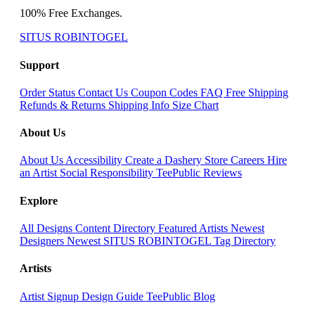
100% Free Exchanges.
SITUS ROBINTOGEL
Support
Order Status
Contact Us
Coupon Codes
FAQ
Free Shipping
Refunds & Returns
Shipping Info
Size Chart
About Us
About Us
Accessibility
Create a Dashery Store
Careers
Hire
an Artist
Social Responsibility
TeePublic Reviews
Explore
All Designs
Content Directory
Featured Artists
Newest
Designers
Newest SITUS ROBINTOGEL
Tag Directory
Artists
Artist Signup
Design Guide
TeePublic Blog