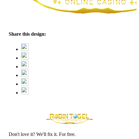
Share this design:
Don't love it? We'll fix it. For free.