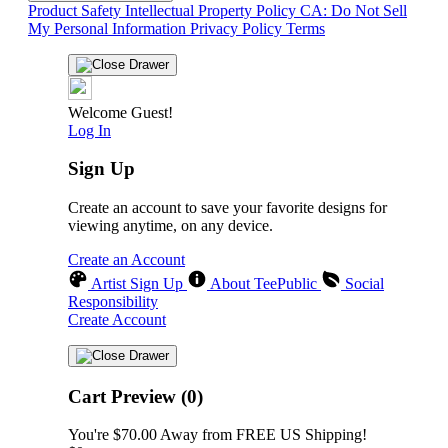
Product Safety
Intellectual Property Policy
CA: Do Not Sell
My Personal Information
Privacy Policy
Terms
Welcome Guest!
Log In
Sign Up
Create an account to save your favorite designs for
viewing anytime, on any device.
Create an Account
Artist Sign Up
About TeePublic
Social
Responsibility
Create Account
Cart Preview (0)
You're
$70.00
Away from
FREE US Shipping!