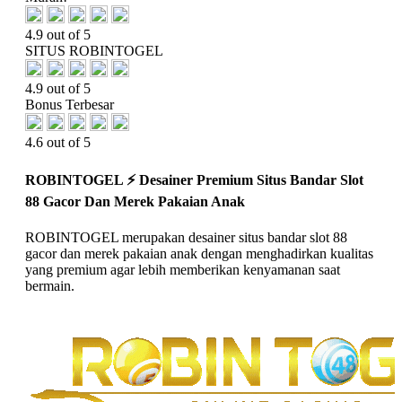
4.9 out of 5
SITUS ROBINTOGEL
4.9 out of 5
Bonus Terbesar
4.6 out of 5
ROBINTOGEL ⚡ Desainer Premium Situs Bandar Slot
88 Gacor Dan Merek Pakaian Anak
ROBINTOGEL merupakan desainer situs bandar slot 88
gacor dan merek pakaian anak dengan menghadirkan kualitas
yang premium agar lebih memberikan kenyamanan saat
bermain.