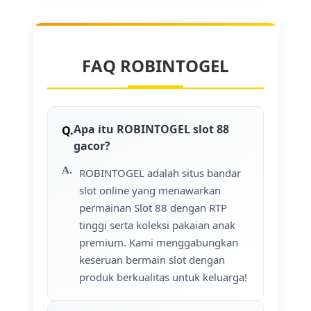
FAQ ROBINTOGEL
Apa itu ROBINTOGEL slot 88
gacor?
ROBINTOGEL adalah situs bandar
slot online yang menawarkan
permainan Slot 88 dengan RTP
tinggi serta koleksi pakaian anak
premium. Kami menggabungkan
keseruan bermain slot dengan
produk berkualitas untuk keluarga!