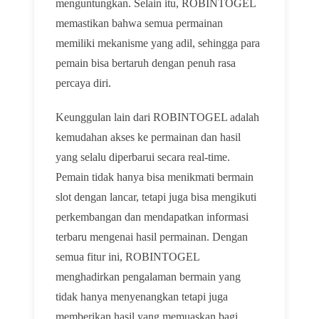
menguntungkan. Selain itu, ROBINTOGEL
memastikan bahwa semua permainan
memiliki mekanisme yang adil, sehingga para
pemain bisa bertaruh dengan penuh rasa
percaya diri.
Keunggulan lain dari ROBINTOGEL adalah
kemudahan akses ke permainan dan hasil
yang selalu diperbarui secara real-time.
Pemain tidak hanya bisa menikmati bermain
slot dengan lancar, tetapi juga bisa mengikuti
perkembangan dan mendapatkan informasi
terbaru mengenai hasil permainan. Dengan
semua fitur ini, ROBINTOGEL
menghadirkan pengalaman bermain yang
tidak hanya menyenangkan tetapi juga
memberikan hasil yang memuaskan bagi