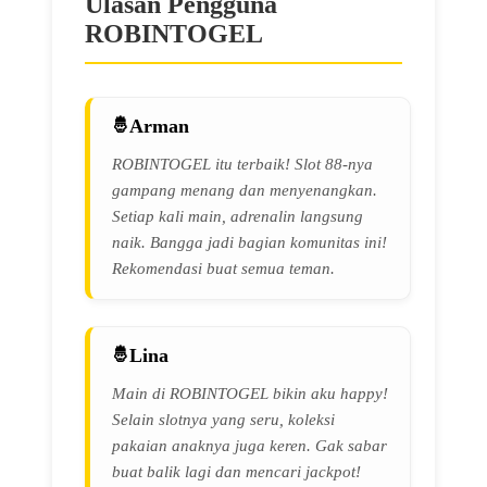
Ulasan Pengguna
ROBINTOGEL
Arman
ROBINTOGEL itu terbaik! Slot 88-nya
gampang menang dan menyenangkan.
Setiap kali main, adrenalin langsung
naik. Bangga jadi bagian komunitas ini!
Rekomendasi buat semua teman.
Lina
Main di ROBINTOGEL bikin aku happy!
Selain slotnya yang seru, koleksi
pakaian anaknya juga keren. Gak sabar
buat balik lagi dan mencari jackpot!