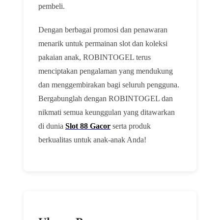
pembeli.
Dengan berbagai promosi dan penawaran
menarik untuk permainan slot dan koleksi
pakaian anak, ROBINTOGEL terus
menciptakan pengalaman yang mendukung
dan menggembirakan bagi seluruh pengguna.
Bergabunglah dengan ROBINTOGEL dan
nikmati semua keunggulan yang ditawarkan
di dunia
Slot 88 Gacor
serta produk
berkualitas untuk anak-anak Anda!