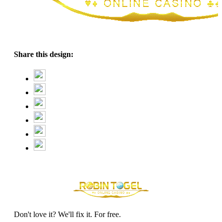
Share this design:
Don't love it? We'll fix it. For free.