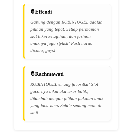
Effendi
Gabung dengan ROBINTOGEL adalah
pilihan yang tepat. Setiap permainan
slot bikin ketagihan, dan fashion
anaknya juga stylish! Pasti harus
dicoba, guys!
Rachmawati
ROBINTOGEL emang favoritku! Slot
gacornya bikin aku terus balik,
ditambah dengan pilihan pakaian anak
yang lucu-lucu. Selalu senang main di
sini!