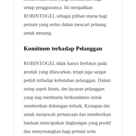
setiap penggunanya. Ini menjadikan
ROBINTOGEL sebagai pilihan utama bagi
pemain yang serius dalam mencari peluang
untuk menang.
Komitmen terhadap Pelanggan
ROBINTOGEL tidak hanya berfokus pada
produk yang ditawarkan, tetapi juga sangat
peduli terhadap kebutuhan pelanggan. Dalam
setiap aspek bisnis, tim layanan pelanggan
yang siap membantu berkomitmen untuk
memberikan dukungan terbaik. Kesiapan tim
untuk menjawab pertanyaan dan memberikan
bantuan menciptakan lingkungan yang positif
dan menyenangkan bagi pemain serta