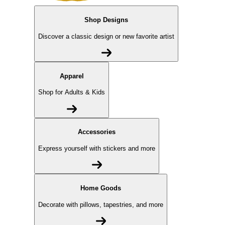
Shop Designs
Discover a classic design or new favorite artist
Apparel
Shop for Adults & Kids
Accessories
Express yourself with stickers and more
Home Goods
Decorate with pillows, tapestries, and more