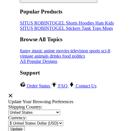
Popular Products
SITUS ROBINTOGEL
Shorts
Hoodies
Hats
Kids
SITUS ROBINTOGEL
Stickers
Tank Tops
Mugs
Browse All Topics
funny
music
anime
movies
television
sports
sci-fi
vintage
animals
drinks
food
politics
All Popular Designs
Support
Order Status
FAQ
Contact Us
Update Your Browsing Preferences
Shipping Country:
Currency: