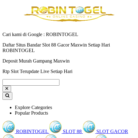
Cari kami di Google : ROBINTOGEL
Daftar Situs Bandar Slot 88 Gacor Maxwin Setiap Hari
ROBINTOGEL
Deposit Murah Gampang Maxwin
Rtp Slot Terupdate Live Setiap Hari
Explore Categories
Popular Products
ROBINTOGEL
SLOT 88
SLOT GACOR