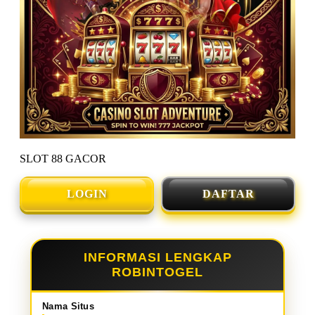
SLOT 88 GACOR
LOGIN
DAFTAR
INFORMASI LENGKAP
ROBINTOGEL
Nama Situs