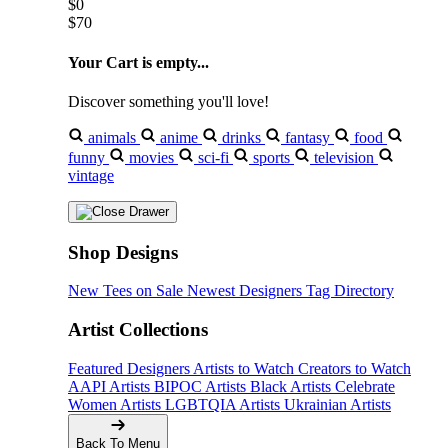
$0
$70
Your Cart is empty...
Discover something you'll love!
animals
anime
drinks
fantasy
food
funny
movies
sci-fi
sports
television
vintage
Shop Designs
New Tees on Sale
Newest Designers
Tag Directory
Artist Collections
Featured Designers
Artists to Watch
Creators to Watch
AAPI Artists
BIPOC Artists
Black Artists
Celebrate
Women Artists
LGBTQIA Artists
Ukrainian Artists
Back To Menu