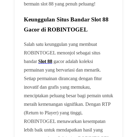
bermain slot 88 yang penuh peluang!
Keunggulan Situs Bandar Slot 88
Gacor di ROBINTOGEL
Salah satu keunggulan yang membuat
ROBINTOGEL menonjol sebagai situs
bandar
Slot 88
gacor adalah koleksi
permainan yang bervariasi dan menarik.
Setiap permainan dirancang dengan fitur
inovatif dan grafis yang memukau,
menciptakan peluang besar bagi pemain untuk
meraih kemenangan signifikan. Dengan RTP
(Return to Player) yang tinggi,
ROBINTOGEL menawarkan kesempatan
lebih baik untuk mendapatkan hasil yang