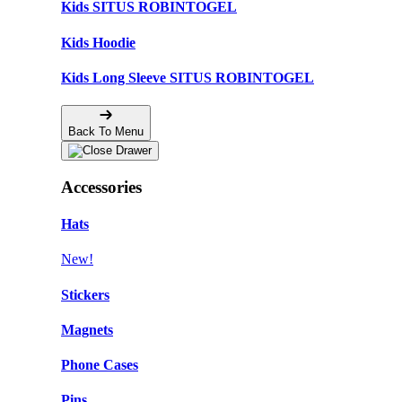
Kids SITUS ROBINTOGEL
Kids Hoodie
Kids Long Sleeve SITUS ROBINTOGEL
Back To Menu
Accessories
Hats
New!
Stickers
Magnets
Phone Cases
Pins