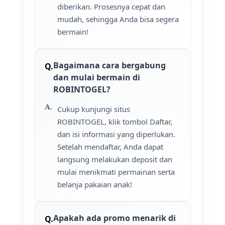
diberikan. Prosesnya cepat dan
mudah, sehingga Anda bisa segera
bermain!
Bagaimana cara bergabung
dan mulai bermain di
ROBINTOGEL?
Cukup kunjungi situs
ROBINTOGEL, klik tombol Daftar,
dan isi informasi yang diperlukan.
Setelah mendaftar, Anda dapat
langsung melakukan deposit dan
mulai menikmati permainan serta
belanja pakaian anak!
Apakah ada promo menarik di