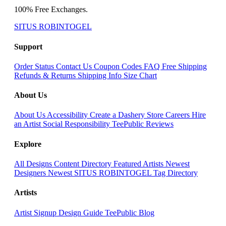
100% Free Exchanges.
SITUS ROBINTOGEL
Support
Order Status
Contact Us
Coupon Codes
FAQ
Free Shipping
Refunds & Returns
Shipping Info
Size Chart
About Us
About Us
Accessibility
Create a Dashery Store
Careers
Hire
an Artist
Social Responsibility
TeePublic Reviews
Explore
All Designs
Content Directory
Featured Artists
Newest
Designers
Newest SITUS ROBINTOGEL
Tag Directory
Artists
Artist Signup
Design Guide
TeePublic Blog