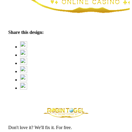
Share this design:
Don't love it? We'll fix it. For free.