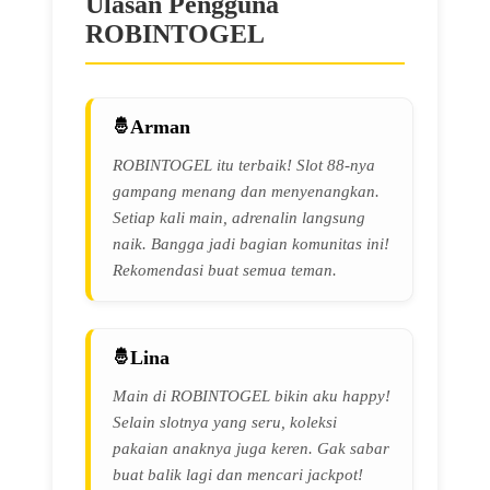
Ulasan Pengguna
ROBINTOGEL
Arman
ROBINTOGEL itu terbaik! Slot 88-nya
gampang menang dan menyenangkan.
Setiap kali main, adrenalin langsung
naik. Bangga jadi bagian komunitas ini!
Rekomendasi buat semua teman.
Lina
Main di ROBINTOGEL bikin aku happy!
Selain slotnya yang seru, koleksi
pakaian anaknya juga keren. Gak sabar
buat balik lagi dan mencari jackpot!