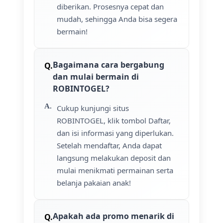
diberikan. Prosesnya cepat dan
mudah, sehingga Anda bisa segera
bermain!
Bagaimana cara bergabung
dan mulai bermain di
ROBINTOGEL?
Cukup kunjungi situs
ROBINTOGEL, klik tombol Daftar,
dan isi informasi yang diperlukan.
Setelah mendaftar, Anda dapat
langsung melakukan deposit dan
mulai menikmati permainan serta
belanja pakaian anak!
Apakah ada promo menarik di