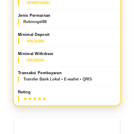
ROBINTOGEL
Jenis Permainan
Robinogel88
Minimal Deposit
IDR 10,000
Minimal Withdraw
IDR 50,000
Transaksi Pembayaran
Transfer Bank Lokal • E-wallet • QRIS
Rating