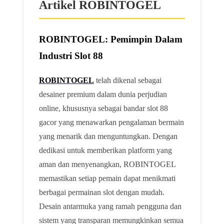
Artikel ROBINTOGEL
ROBINTOGEL: Pemimpin Dalam
Industri Slot 88
ROBINTOGEL
telah dikenal sebagai
desainer premium dalam dunia perjudian
online, khususnya sebagai bandar slot 88
gacor yang menawarkan pengalaman bermain
yang menarik dan menguntungkan. Dengan
dedikasi untuk memberikan platform yang
aman dan menyenangkan, ROBINTOGEL
memastikan setiap pemain dapat menikmati
berbagai permainan slot dengan mudah.
Desain antarmuka yang ramah pengguna dan
sistem yang transparan memungkinkan semua