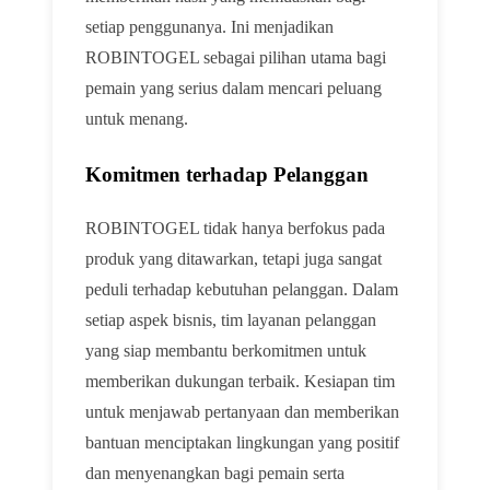
setiap penggunanya. Ini menjadikan
ROBINTOGEL sebagai pilihan utama bagi
pemain yang serius dalam mencari peluang
untuk menang.
Komitmen terhadap Pelanggan
ROBINTOGEL tidak hanya berfokus pada
produk yang ditawarkan, tetapi juga sangat
peduli terhadap kebutuhan pelanggan. Dalam
setiap aspek bisnis, tim layanan pelanggan
yang siap membantu berkomitmen untuk
memberikan dukungan terbaik. Kesiapan tim
untuk menjawab pertanyaan dan memberikan
bantuan menciptakan lingkungan yang positif
dan menyenangkan bagi pemain serta