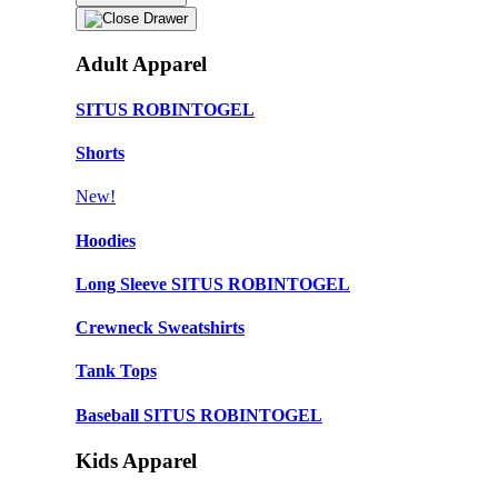
Adult Apparel
SITUS ROBINTOGEL
Shorts
New!
Hoodies
Long Sleeve SITUS ROBINTOGEL
Crewneck Sweatshirts
Tank Tops
Baseball SITUS ROBINTOGEL
Kids Apparel