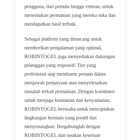
pengguna, dari pemula hingga veteran, untuk
menemukan permainan yang mereka suka dan
mendapatkan hasil terbaik.
Sebagai platform yang dirancang untuk
memberikan pengalaman yang optimal,
ROBINTOGEL juga menyediakan dukungan
pelanggan yang responsif. Tim yang
profesional siap membantu pemain dalam
menjawab pertanyaan atau menyelesaikan
masalah terkait permainan. Dengan komitmen
untuk menjaga keamanan dan kenyamanan,
ROBINTOGEL berusaha untuk menciptakan
lingkungan bermain yang positif dan
menyenangkan. Bergabunglah dengan
ROBINTOGEL dan rasakan keseruan