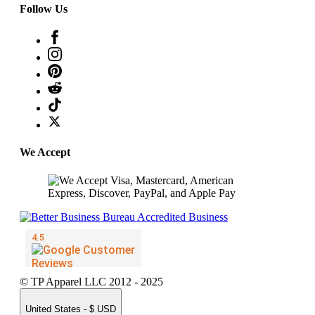
Follow Us
We Accept
© TP Apparel LLC 2012 - 2025
United States - $ USD