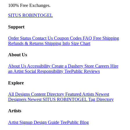
100% Free Exchanges.
SITUS ROBINTOGEL
Support
Order Status
Contact Us
Coupon Codes
FAQ
Free Shipping
Refunds & Returns
Shipping Info
Size Chart
About Us
About Us
Accessibility
Create a Dashery Store
Careers
Hire
an Artist
Social Responsibility
TeePublic Reviews
Explore
All Designs
Content Directory
Featured Artists
Newest
Designers
Newest SITUS ROBINTOGEL
Tag Directory
Artists
Artist Signup
Design Guide
TeePublic Blog