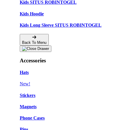
Kids SITUS ROBINTOGEL
Kids Hoodie
Kids Long Sleeve SITUS ROBINTOGEL
Back To Menu
Accessories
Hats
New!
Stickers
Magnets
Phone Cases
Pins