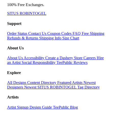
100% Free Exchanges.
SITUS ROBINTOGEL
Support
Order Status
Contact Us
Coupon Codes
FAQ
Free Shipping
Refunds & Returns
Shipping Info
Size Chart
About Us
About Us
Accessibility
Create a Dashery Store
Careers
Hire
an Artist
Social Responsibility
TeePublic Reviews
Explore
All Designs
Content Directory
Featured Artists
Newest
Designers
Newest SITUS ROBINTOGEL
Tag Directory
Artists
Artist Signup
Design Guide
TeePublic Blog