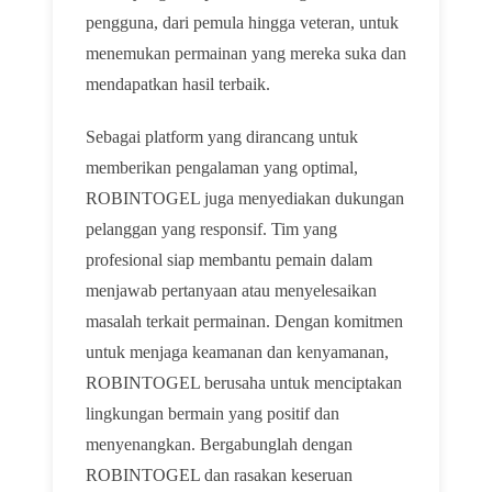
pengguna, dari pemula hingga veteran, untuk
menemukan permainan yang mereka suka dan
mendapatkan hasil terbaik.
Sebagai platform yang dirancang untuk
memberikan pengalaman yang optimal,
ROBINTOGEL juga menyediakan dukungan
pelanggan yang responsif. Tim yang
profesional siap membantu pemain dalam
menjawab pertanyaan atau menyelesaikan
masalah terkait permainan. Dengan komitmen
untuk menjaga keamanan dan kenyamanan,
ROBINTOGEL berusaha untuk menciptakan
lingkungan bermain yang positif dan
menyenangkan. Bergabunglah dengan
ROBINTOGEL dan rasakan keseruan