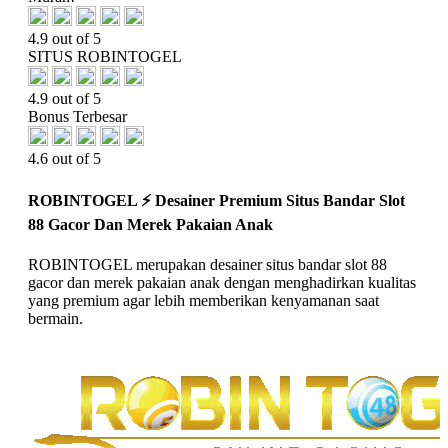
4.9 out of 5
SITUS ROBINTOGEL
4.9 out of 5
Bonus Terbesar
4.6 out of 5
ROBINTOGEL ⚡ Desainer Premium Situs Bandar Slot
88 Gacor Dan Merek Pakaian Anak
ROBINTOGEL merupakan desainer situs bandar slot 88
gacor dan merek pakaian anak dengan menghadirkan kualitas
yang premium agar lebih memberikan kenyamanan saat
bermain.