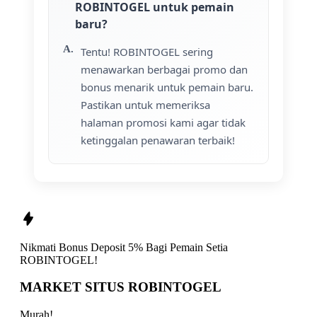
ROBINTOGEL untuk pemain
baru?
Tentu! ROBINTOGEL sering
menawarkan berbagai promo dan
bonus menarik untuk pemain baru.
Pastikan untuk memeriksa
halaman promosi kami agar tidak
ketinggalan penawaran terbaik!
Nikmati
Bonus Deposit 5%
Bagi Pemain Setia
ROBINTOGEL!
MARKET SITUS ROBINTOGEL
Murah!