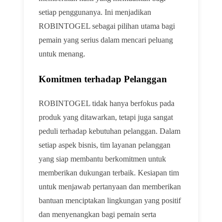
setiap penggunanya. Ini menjadikan
ROBINTOGEL sebagai pilihan utama bagi
pemain yang serius dalam mencari peluang
untuk menang.
Komitmen terhadap Pelanggan
ROBINTOGEL tidak hanya berfokus pada
produk yang ditawarkan, tetapi juga sangat
peduli terhadap kebutuhan pelanggan. Dalam
setiap aspek bisnis, tim layanan pelanggan
yang siap membantu berkomitmen untuk
memberikan dukungan terbaik. Kesiapan tim
untuk menjawab pertanyaan dan memberikan
bantuan menciptakan lingkungan yang positif
dan menyenangkan bagi pemain serta