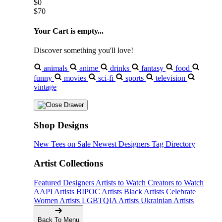
$0
$70
Your Cart is empty...
Discover something you'll love!
animals
anime
drinks
fantasy
food
funny
movies
sci-fi
sports
television
vintage
Shop Designs
New Tees on Sale
Newest Designers
Tag Directory
Artist Collections
Featured Designers
Artists to Watch
Creators to Watch
AAPI Artists
BIPOC Artists
Black Artists
Celebrate
Women Artists
LGBTQIA Artists
Ukrainian Artists
Back To Menu