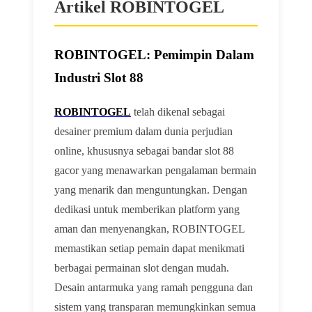
Artikel ROBINTOGEL
ROBINTOGEL: Pemimpin Dalam
Industri Slot 88
ROBINTOGEL
telah dikenal sebagai
desainer premium dalam dunia perjudian
online, khususnya sebagai bandar slot 88
gacor yang menawarkan pengalaman bermain
yang menarik dan menguntungkan. Dengan
dedikasi untuk memberikan platform yang
aman dan menyenangkan, ROBINTOGEL
memastikan setiap pemain dapat menikmati
berbagai permainan slot dengan mudah.
Desain antarmuka yang ramah pengguna dan
sistem yang transparan memungkinkan semua