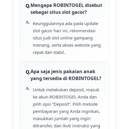
Mengapa ROBINTOGEL disebut
sebagai situs slot gacor?
Keunggulannya ada pada update
slot gacor hari ini, rekomendasi
situs judi slot online gampang
menang, serta akses website yang
cepat dan stabil.
Apa saja jenis pakaian anak
yang tersedia di ROBINTOGEL?
Untuk melakukan deposit, masuk
ke akun ROBINTOGEL Anda dan
pilih opsi “Deposit”. Pilih metode
pembayaran yang Anda inginkan,
masukkan jumlah yang ingin
ditransfer, dan ikuti instruksi yang