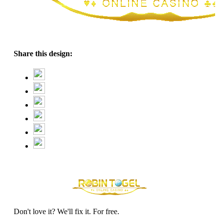
Share this design:
Don't love it? We'll fix it. For free.