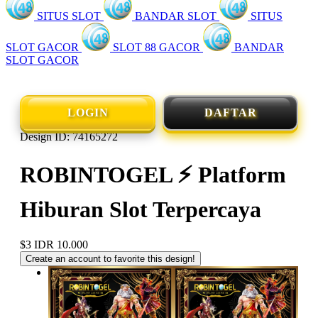
SITUS SLOT
BANDAR SLOT
SITUS
SLOT GACOR
SLOT 88 GACOR
BANDAR
SLOT GACOR
LOGIN
DAFTAR
Design ID: 74165272
ROBINTOGEL ⚡ Platform
Hiburan Slot Terpercaya
$3
IDR 10.000
Create an account to favorite this design!