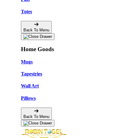
Totes
Back To Menu
Home Goods
Mugs
Tapestries
Wall Art
Pillows
Back To Menu